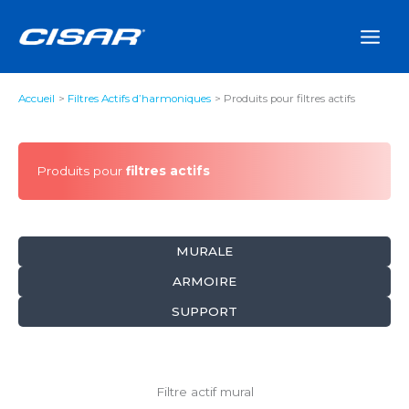
Aller
au
contenu
Accueil
Filtres Actifs d’harmoniques
Produits pour filtres actifs
Produits pour
filtres actifs
MURALE
ARMOIRE
SUPPORT
Filtre actif mural