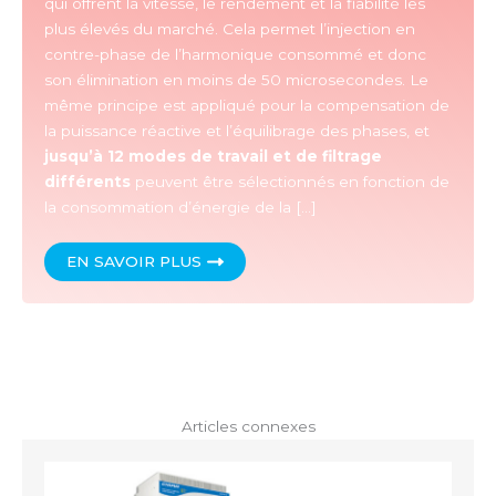
qui offrent la vitesse, le rendement et la fiabilité les
plus élevés du marché. Cela permet l’injection en
contre-phase de l’harmonique consommé et donc
son élimination en moins de 50 microsecondes. Le
même principe est appliqué pour la compensation de
la puissance réactive et l’équilibrage des phases, et
jusqu’à 12 modes de travail et de filtrage
différents
peuvent être sélectionnés en fonction de
la consommation d’énergie de la […]
EN SAVOIR PLUS
Articles connexes