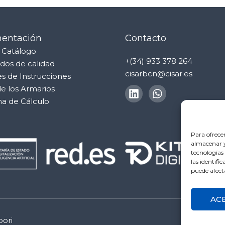
entación
Contacto
 Catálogo
+(34) 933 378 264
ados de calidad
cisarbcn@cisar.es
s de Instrucciones
e los Armarios
a de Cálculo
Para ofrece
almacenar y/
tecnologías
las identifi
puede afect
AC
ori