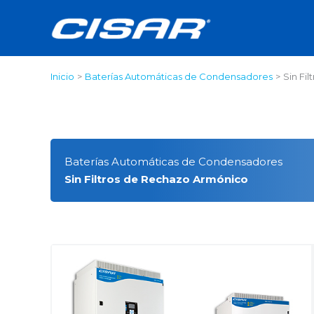
Ir
al
contenido
Inicio
Baterías Automáticas de Condensadores
Sin Fi
Baterías Automáticas de Condensadores
Sin Filtros de Rechazo Armónico