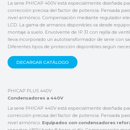
La serie PHICAP 400V está especialmente diseñada para
corrección precisa del factor de potencia. Pensada par
nivel armónico. Compensación mediante regulador elec
LCD. La gama de armarios disponibles va desde equipo
montaje a suelo. Envolvente de IP 31 con rejilla de ventila
lleva incorporado un autotransformador de serie con sal
Diferentes tipos de protección disponibles según neces
DECARGAR CATÁLOGO
PHICAP PLUS 440V
Condensadores a 440V
La serie PHICAP 440V está especialmente diseñada para
corrección precisa del factor de potencia. Pensada para
nivel armónico.
Equipados con condensadores reforz
soportan 480V hasta 8 horas al día. Compensación medi