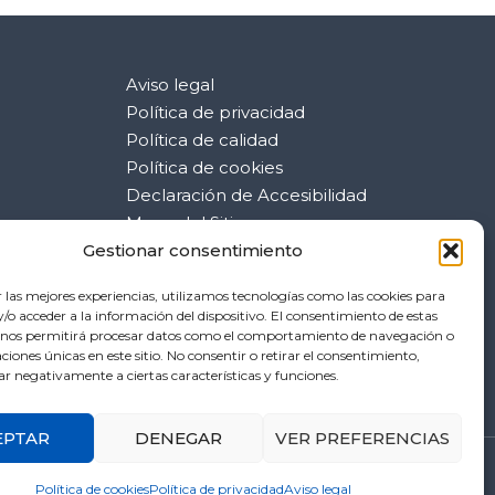
Aviso legal
Política de privacidad
Política de calidad
Política de cookies
Declaración de Accesibilidad
Mapa del Sitio
Gestionar consentimiento
r las mejores experiencias, utilizamos tecnologías como las cookies para
o acceder a la información del dispositivo. El consentimiento de estas
 nos permitirá procesar datos como el comportamiento de navegación o
caciones únicas en este sitio. No consentir o retirar el consentimiento,
ar negativamente a ciertas características y funciones.
EPTAR
DENEGAR
VER PREFERENCIAS
SUSCRÍBETE A NUESTRA NEWSLETTER
Política de cookies
Política de privacidad
Aviso legal