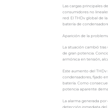
Las cargas principales de
consumidores no lineale
red. El THDv global de l
batería de condensadores
Aparición de la problemá
La situación cambió tras
de gran potencia. Coinci
armónica en tensión, alc
Este aumento del THDv s
condensadores, fijado en
batería. Como consecuenc
potencia aparente deman
La alarma generada por e
detección inmediata del