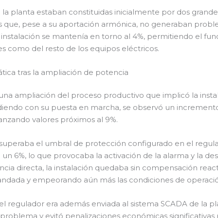
 la planta estaban constituidas inicialmente por dos grandes
s que, pese a su aportación armónica, no generaban proble
a instalación se mantenía en torno al 4%, permitiendo el fu
 como del resto de los equipos eléctricos.
tica tras la ampliación de potencia
 una ampliación del proceso productivo que implicó la instal
diendo con su puesta en marcha, se observó un incremento 
anzando valores próximos al 9%.
uperaba el umbral de protección configurado en el regula
 un 6%, lo que provocaba la activación de la alarma y la de
ia directa, la instalación quedaba sin compensación reac
dada y empeorando aún más las condiciones de operación 
l regulador era además enviada al sistema SCADA de la pla
 problema y evitó penalizaciones económicas significativa