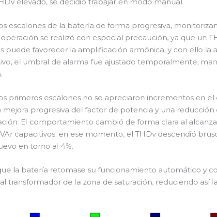
THDv elevado, se decidió trabajar en modo manual.
os escalones de la batería de forma progresiva, monitoriz
 operación se realizó con especial precaución, ya que un TH
as puede favorecer la amplificación armónica, y con ello l
tivo, el umbral de alarma fue ajustado temporalmente, man
.
os primeros escalones no se apreciaron incrementos en el
a mejora progresiva del factor de potencia y una reducción
ación. El comportamiento cambió de forma clara al alcanza
Ar capacitivos: en ese momento, el THDv descendió brus
uevo en torno al 4%.
 que la batería retomase su funcionamiento automático y 
al transformador de la zona de saturación, reduciendo así l