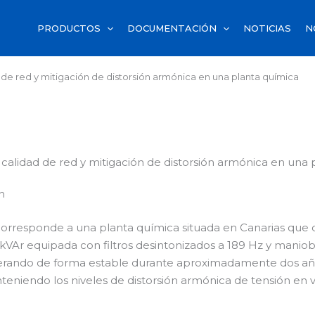
PRODUCTOS
DOCUMENTACIÓN
NOTICIAS
N
d de red y mitigación de distorsión armónica en una planta química
e calidad de red y mitigación de distorsión armónica en una
n
 corresponde a una planta química situada en Canarias que 
VAr equipada con filtros desintonizados a 189 Hz y maniobr
erando de forma estable durante aproximadamente dos año
teniendo los niveles de distorsión armónica de tensión en 